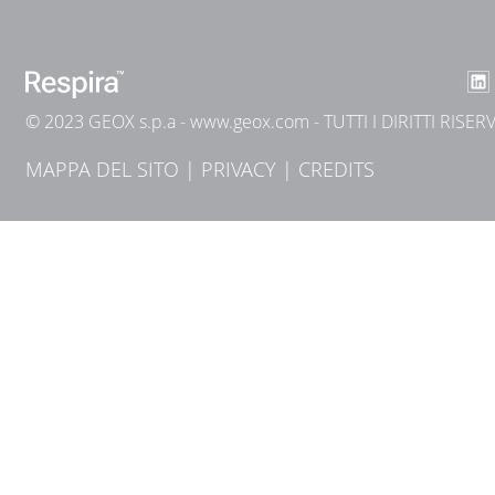
© 2023 GEOX s.p.a -
www.geox.com
- TUTTI I DIRITTI RISER
MAPPA DEL SITO
|
PRIVACY
|
CREDITS