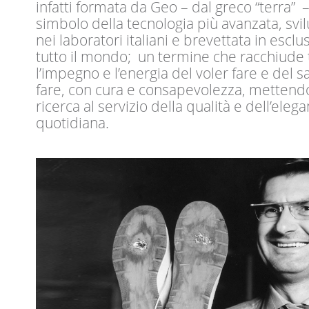
infatti formata da Geo – dal greco “terra” –
simbolo della tecnologia più avanzata, svi
nei laboratori italiani e brevettata in esclus
tutto il mondo; un termine che racchiude 
l’impegno e l’energia del voler fare e del 
fare, con cura e consapevolezza, mettendo
ricerca al servizio della qualità e dell’eleg
quotidiana.