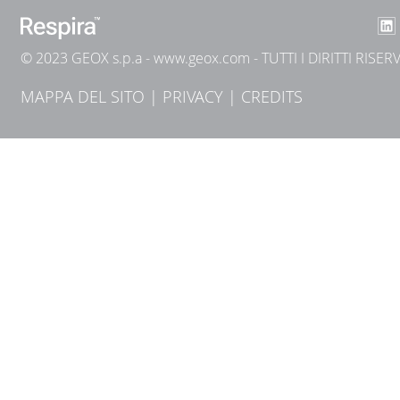
© 2023 GEOX s.p.a -
www.geox.com
- TUTTI I DIRITTI RISER
MAPPA DEL SITO
|
PRIVACY
|
CREDITS